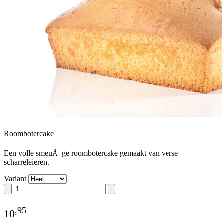
Roombotercake
Een volle smeuÃ¯ge roombotercake gemaakt van verse
scharreleieren.
Variant
,
95
10