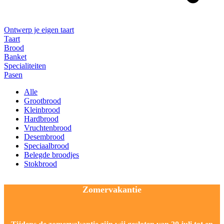
Ontwerp je eigen taart
Taart
Brood
Banket
Specialiteiten
Pasen
Alle
Grootbrood
Kleinbrood
Hardbrood
Vruchtenbrood
Desembrood
Speciaalbrood
Belegde broodjes
Stokbrood
Zomervakantie