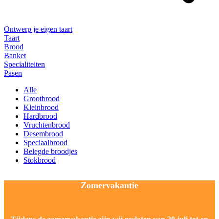
Ontwerp je eigen taart
Taart
Brood
Banket
Specialiteiten
Pasen
Alle
Grootbrood
Kleinbrood
Hardbrood
Vruchtenbrood
Desembrood
Speciaalbrood
Belegde broodjes
Stokbrood
Zomervakantie